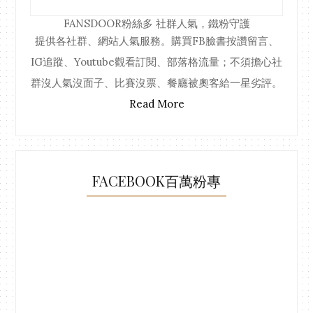
FANSDOOR粉絲多
社群人氣，鐵粉守護
提供各社群、網站人氣服務。購買FB臉書按讚留言、
IG追蹤、Youtube觀看訂閱、部落格流量；不須擔心社
群沒人氣沒面子、比賽沒票、餐廳被奧客給一星劣評。
Read More
FACEBOOK百萬粉專