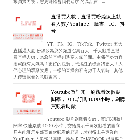
動員實力後，您更能體會我們追求 的高品質、...
直播買人數，直播買粉絲線上觀
看人數/Youtube、臉書、IG、抖
音
YT、FB、IG、TikTok、Twitter 五大
直播灌人氣 粉絲多為您的頻道召集百人、千人觀看直播！
買直播人數，為您的直播創造高人氣門面。主播們努力直
播就能有人氣嗎？更好的包裝，您爆紅的機會將更大！人
們心理的群聚效應，一樣的直播內容有數千人氣時，其他
人停留觀看的意願更高，...
Youtube買訂閱，刷觀看次數點
閱率，1000訂閱4000小時，刷購
買觀看時數
Youtube 影片刷觀看次數，買訂閱刷點
閱率 快速累積 4000 小時，交給展示千萬次觀看的團隊
只有能展示多部百萬次觀看的頻道，才稱得上是專業的
YouTuber 人氣輔助團隊。粉絲多 FANSDOOR 根據客戶