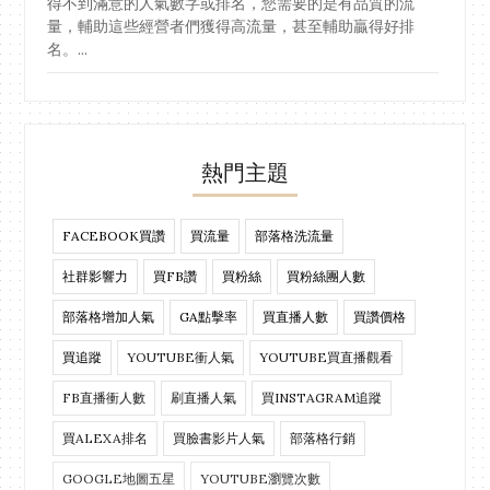
得不到滿意的人氣數字或排名，您需要的是有品質的流
量，輔助這些經營者們獲得高流量，甚至輔助贏得好排
名。...
熱門主題
FACEBOOK買讚
買流量
部落格洗流量
社群影響力
買FB讚
買粉絲
買粉絲團人數
部落格增加人氣
GA點擊率
買直播人數
買讚價格
買追蹤
YOUTUBE衝人氣
YOUTUBE買直播觀看
FB直播衝人數
刷直播人氣
買INSTAGRAM追蹤
買ALEXA排名
買臉書影片人氣
部落格行銷
GOOGLE地圖五星
YOUTUBE瀏覽次數