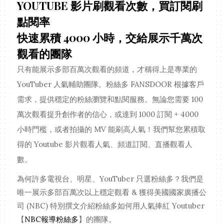
YOUTUBE 影片刷觀看次數，買訂閱刷
點閱率
快速累積 4000 小時，交給展示千萬次
觀看的團隊
只有能展示多部百萬次觀看的頻道，才稱得上是專業的
YouTuber 人氣輔助團隊。粉絲多 FANSDOOR 根據客戶
需求，提供穩定的粉絲瀏覽和點閱服務。無論您需要 100
萬次觀看提升創作者的信心，或達到 1000 訂閱 + 4000
小時門檻，或者拍攝的 MV 能刷高人氣
！我們幫您累積取
得的
Youtube 影片觀看人氣、頻道訂閱、直播觀看人
數。
為何許多電視台、明星、YouTuber 只選粉絲多？我們是
唯一展示多部百萬次以上穩定觀看 & 獲得美國國家廣播公
司 (NBC) 特別撰文介紹粉絲多如何用人氣捧紅 Youtuber
【
NBC報導粉絲多
】的團隊。