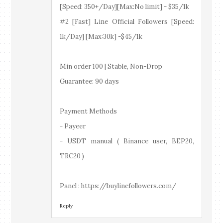
[Speed: 350+/Day][Max:No limit] - $35/1k
#2 [Fast] Line Official Followers [Speed:
1k/Day] [Max:30k] -$45/1k
Min order 100 | Stable, Non-Drop
Guarantee: 90 days
Payment Methods
- Payeer
- USDT manual ( Binance user, BEP20,
TRC20 )
Panel : https://buylinefollowers.com/
Reply