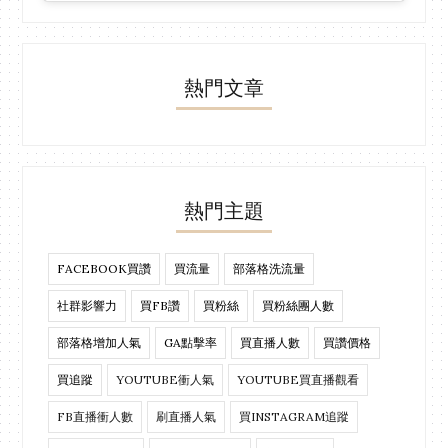
熱門文章
熱門主題
FACEBOOK買讚
買流量
部落格洗流量
社群影響力
買FB讚
買粉絲
買粉絲團人數
部落格增加人氣
GA點擊率
買直播人數
買讚價格
買追蹤
YOUTUBE衝人氣
YOUTUBE買直播觀看
FB直播衝人數
刷直播人氣
買INSTAGRAM追蹤