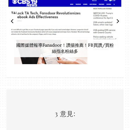
國際媒體報導Fansdoor！讚揚推薦！FB買讚/買粉
絲指名粉絲多
3 意見: