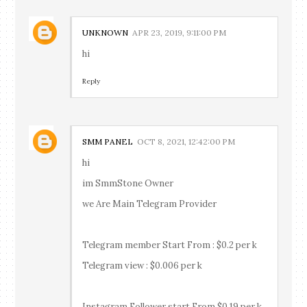
UNKNOWN
APR 23, 2019, 9:11:00 PM
hi
Reply
SMM PANEL
OCT 8, 2021, 12:42:00 PM
hi
im SmmStone Owner
we Are Main Telegram Provider
Telegram member Start From : $0.2 per k
Telegram view : $0.006 per k
Instagram Follower start From $0.19 per k