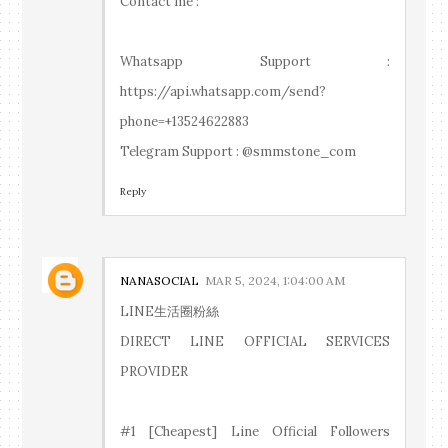
Contact me :
Whatsapp Support :
https://api.whatsapp.com/send?
phone=+13524622883
Telegram Support : @smmstone_com
Reply
NANASOCIAL
MAR 5, 2024, 1:04:00 AM
LINE生活圈粉絲
DIRECT LINE OFFICIAL SERVICES
PROVIDER
#1 [Cheapest] Line Official Followers