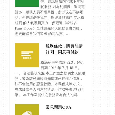
件、通訊軟體詢問或下單相
關服務 因為利潤低、詢問電
話多，服務人員不堪其擾，所以現在不接電
話。但也請信任我們，歡迎參觀我們 展示粉
絲頁 的人氣動員實力！參觀過《粉絲多‧
Fans Door》全球領先的人氣動員實力後，
您更能體會我們追求 的高品質、...
服務條款，購買前請
詳閱，同意再付款
粉絲多服務條款 v2.3，起始
日期 2016 年 7 月 18 日。
一、 合法聲明來源 本工作室之提供之人氣服
務，皆為該粉絲帳號知情或已授權之情況，
決不會使用如惡意軟體、木馬程式等方式，
在未經當事人同意的情況下詐取帳號進行點
擊。 本工作室提供之服務皆為合法的網...
常見問題Q&A