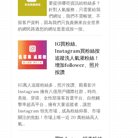
要提供哪些資訊給粉絲多？
針對人氣服務，只需要給我
們網址，我們不需帳號、不
留客戶資料，因為我們只負責揪來自全世界
的網民路過您的網址逛逛或按一按。
IG買粉絲、
Instagram買粉絲按
追蹤洗人氣灌粉絲！
增加follower、照片
按讚
IG萬人追蹤粉絲多，照片按讚、觀看影片
Instagram 擁有八億用戶國際社群，時尚、
美妝、穿搭、女性部落客首選平台、自然觸
擊率超高平台，擁有大量追蹤者，讓您
Instagram 領先市場，成為粉絲仰慕、市場
關注的焦點！市場上唯一近 20 萬粉絲高人
氣...