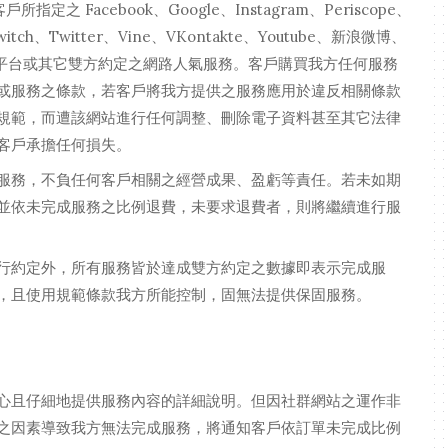
定之 Facebook、Google、Instagram、Periscope、
Twitch、Twitter、Vine、VKontakte、Youtube、新浪微博、
載平台或其它雙方約定之網路人氣服務。客戶購買我方任何服務
或服務之條款，若客戶將我方提供之服務應用於違反相關條款
規範，而遭該網站進行任何調整、刪除電子資料甚至其它法律
客戶承擔任何損失。
服務，不負任何客戶相關之經營成果、盈虧等責任。若未如期
並依未完成服務之比例退費，未要求退費者，則將繼續進行服
行約定外，所有服務皆於達成雙方約定之數據即表示完成服
，且使用規範條款我方所能控制，固無法提供保固服務。
心且仔細地提供服務內容的詳細說明。但因社群網站之運作非
之因素導致我方無法完成服務，將通知客戶依訂單未完成比例