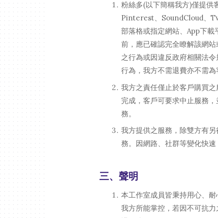
粉絲多(以下簡稱我方)僅提供客戶所指
Pinterest、SoundCloud、
部落格或指定網站、App下
前，應已確認完全瞭解該網站
之行為或因違反政府相關法令
行為，我方不需退費亦不需為
我方之責任僅止於客戶購買之
完成，客戶可要求中止服務，
務。
我方提供之服務，除雙方有另
務。因網路、社群等變化快速
三、聲明
本工作室成員皆秉持用心、耐
我方所能掌控，若因不可抗力