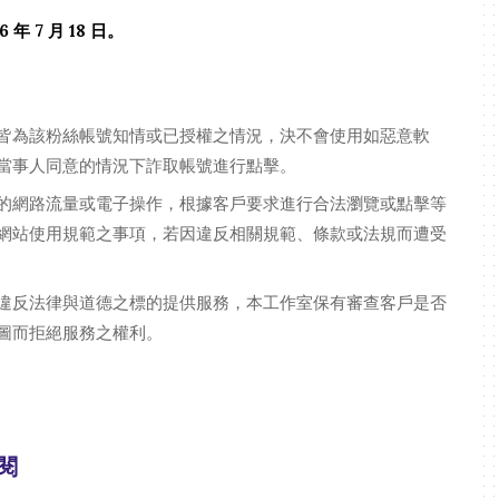
年 7 月 18 日。
皆為該粉絲帳號知情或已授權之情況，決不會使用如惡意軟
當事人同意的情況下詐取帳號進行點擊。
的網路流量或電子操作，根據客戶要求進行合法瀏覽或點擊等
網站使用規範之事項，若因違反相關規範、條款或法規而遭受
違反法律與道德之標的提供服務，本工作室保有審查客戶是否
圖而拒絕服務之權利。
閱