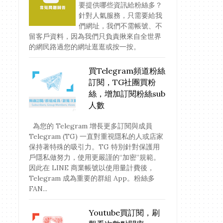
要提供哪些資訊給粉絲多？
針對人氣服務，只需要給我
們網址，我們不需帳號、不
留客戶資料，因為我們只負責揪來自全世界
的網民路過您的網址逛逛或按一按。
買Telegram頻道粉絲
訂閱，TG社團買粉
絲，增加訂閱粉絲sub
人數
為您的 Telegram 增長更多訂閱與成員
Telegram (TG) 一直對重視隱私的人或店家
保持著特殊的吸引力。TG 特別針對保護用
戶隱私做努力，使用更嚴謹的“加密”規範。
因此在 LINE 商業帳號以使用量計費後，
Telegram 成為重要的群組 App。粉絲多
FAN...
Youtube買訂閱，刷