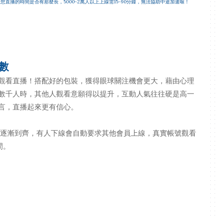
您直播的時間是否有那麼長，5000~2萬人以上上線需15~90分鐘，無法協助中途加速喔！
數
觀看直播！搭配好的包裝，獲得眼球關注機會更大，藉由心理
數千人時，其他人觀看意願得以提升，互動人氣往往硬是高一
言，直播起來更有信心。
數將逐漸到齊，有人下線會自動要求其他會員上線，真實帳號觀看
間。