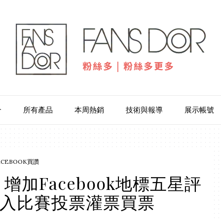
介
所有產品
本周熱銷
技術與報導
展示帳號
ACEBOOK買讚
增加Facebook地標五星評
登入比賽投票灌票買票