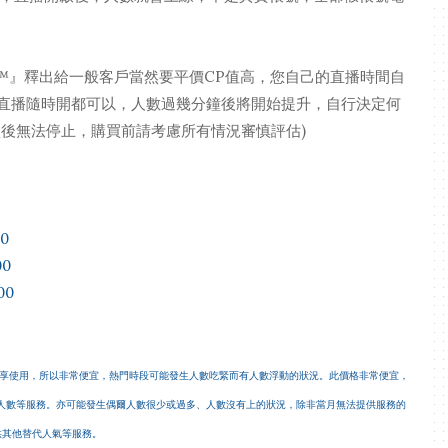
ck™』釋出給一般客戶當然要平價CP值高，您自己的直播時間自
直播隨時開都可以，人數過幾分鐘後將開始提升，自行決定何
買後無法停止，購買前請考慮所有情況審慎評估)
0
00
00
共享使用，所以非常便宜，熱門時段可能發生人數吃緊而有人數浮動的狀況。此價格非常便宜，
人數等服務。亦可能發生偶爾人數很少或過多、人數沒有上的狀況，除非當月無法提供服務的
供其他替代人氣等服務。