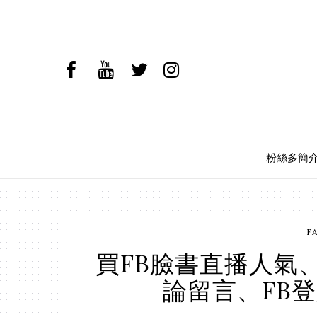
粉絲多簡
F
買FB臉書直播人氣、
論留言、FB