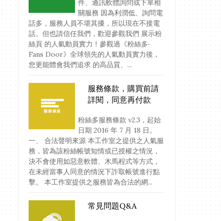
件、通訊軟體詢問或下單相
關服務 因為利潤低、詢問電
話多，服務人員不堪其擾，所以現在不接電
話。但也請信任我們，歡迎參觀我們 展示粉
絲頁 的人氣動員實力！參觀過《粉絲多‧
Fans Door》全球領先的人氣動員實力後，
您更能體會我們追求 的高品質、...
服務條款，購買前請
詳閱，同意再付款
粉絲多服務條款 v2.3，起始
日期 2016 年 7 月 18 日。
一、 合法聲明來源 本工作室之提供之人氣服
務，皆為該粉絲帳號知情或已授權之情況，
決不會使用如惡意軟體、木馬程式等方式，
在未經當事人同意的情況下詐取帳號進行點
擊。 本工作室提供之服務皆為合法的網...
常見問題Q&A