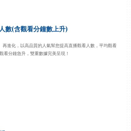
看人數(含觀看分鐘數上升)
ck™』再進化，以高品質的人氣幫您提高直播觀看人數，平均觀看
 觀看分鐘急升，雙重數據完美呈現！