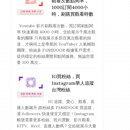
觀看次數點閱率，
1000訂閱4000小
時，刷購買觀看時數
Youtube 影片刷觀看次數，買訂閱刷點閱
率 快速累積 4000 小時，交給展示千萬次觀
看的團隊 只有能展示多部百萬次觀看的頻
道，才稱得上是專業的 YouTuber 人氣輔助
團隊。粉絲多 FANSDOOR 根據客戶需求，
提供穩定的粉絲瀏覽和點閱服務。無論您需
要 100 萬次...
IG買粉絲，買
Instagram華人追蹤
台灣粉絲
IG 追蹤、愛心、觀看、直
播人數飆升 跟粉絲多 FANSDOOR 買追蹤，
灌 followers 快速便宜又穩定！Instagram
帳號需要更多粉絲、照片讚數、影片觀看、
IGTV、Reel、直播人數嗎？交給能展示大量